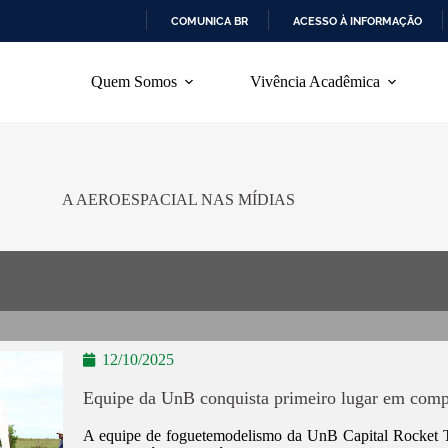
COMUNICA BR
ACESSO À INFORMAÇÃO
I
R
Quem Somos
Vivência Acadêmica
P
A
R
A
O
C
O
A AEROESPACIAL NAS MÍDIAS
N
T
E
Ú
D
O
12/10/2025
Equipe da UnB conquista primeiro lugar em compe
A equipe de foguetemodelismo da UnB Capital Rocket Te