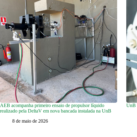
AEB acompanha primeiro ensaio de propulsor líquido
UnB c
realizado pela DeltaV em nova bancada instalada na UnB
8 de maio de 2026