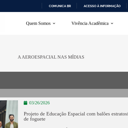
COMUNICA BR
ACESSO À INFORMAÇÃO
I
R
Quem Somos
Vivência Acadêmica
P
A
R
A
O
C
O
A AEROESPACIAL NAS MÍDIAS
N
T
E
Ú
D
O
03/26/2026
Projeto de Educação Espacial com balões estratos
de foguete