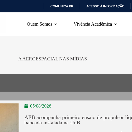
COMUNICA BR
ACESSO À INFORMAÇÃO
I
R
Quem Somos
Vivência Acadêmica
P
A
R
A
O
C
O
A AEROESPACIAL NAS MÍDIAS
N
T
E
Ú
D
O
05/08/2026
AEB acompanha primeiro ensaio de propulsor líq
bancada instalada na UnB