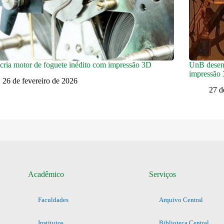
ria motor de foguete inédito com impressão 3D
UnB desenv
impressão 
26 de fevereiro de 2026
27 d
Acadêmico
Serviços
Faculdades
Arquivo Central
Institutos
Biblioteca Central