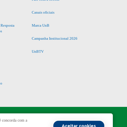
Canais oficiais
 Resposta
Marca UnB
os
Campanha Institucional 2026
UnBTV
io
cê concorda com a
Aceitar cookies