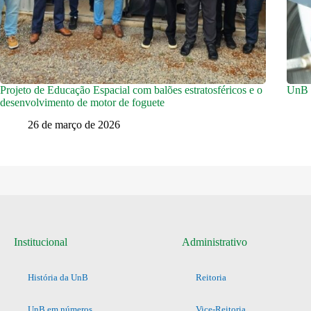
Projeto de Educação Espacial com balões estratosféricos e o
UnB c
desenvolvimento de motor de foguete
26 de março de 2026
Institucional
Administrativo
História da UnB
Reitoria
UnB em números
Vice-Reitoria