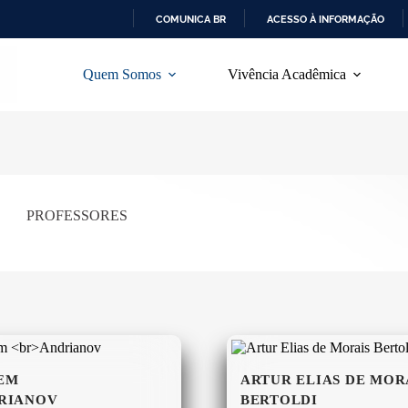
COMUNICA BR
ACESSO À INFORMAÇÃO
I
R
Quem Somos
Vivência Acadêmica
P
A
R
A
O
C
O
N
T
PROFESSORES
E
Ú
D
O
EM
ARTUR ELIAS DE MOR
RIANOV
BERTOLDI