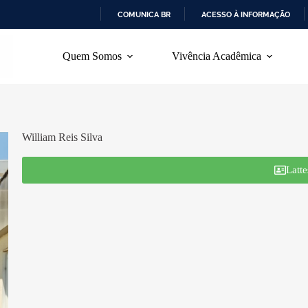
COMUNICA BR
ACESSO À INFORMAÇÃO
I
R
Quem Somos
Vivência Acadêmica
P
A
R
A
O
C
O
William Reis Silva
N
T
Latte
E
Ú
D
O