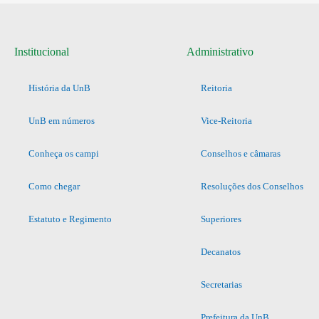
Institucional
Administrativo
História da UnB
Reitoria
UnB em números
Vice-Reitoria
Conheça os campi
Conselhos e câmaras
Como chegar
Resoluções dos Conselhos
Estatuto e Regimento
Superiores
Decanatos
Secretarias
Prefeitura da UnB