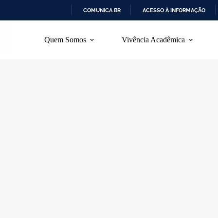
COMUNICA BR
ACESSO À INFORMAÇÃO
I
R
Quem Somos
Vivência Acadêmica
P
A
R
A
O
C
O
N
T
E
Ú
D
O