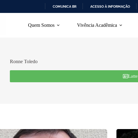
COMUNICA BR
ACESSO À INFORMAÇÃO
I
R
Quem Somos
Vivência Acadêmica
P
A
R
A
O
C
O
Ronne Toledo
N
T
Latte
E
Ú
D
O